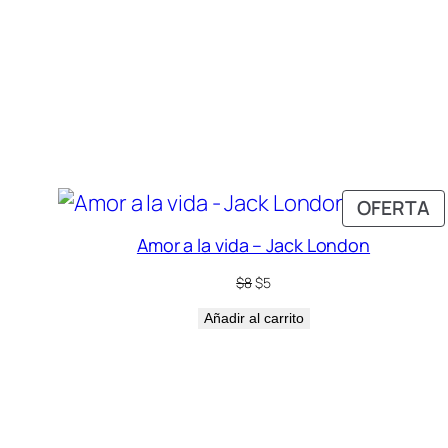
P
OFERTA
E
Amor a la vida – Jack London
O
El
El
$
8
$
5
precio
precio
Añadir al carrito
original
actual
era:
es:
$8.
$5.