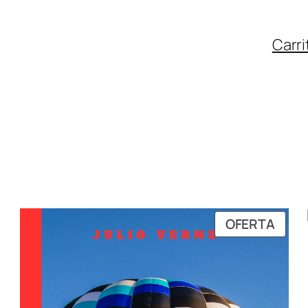
Carri
RODUCTO
PRO
OFERTA
N
EN
FERTA
OFER