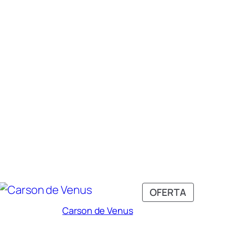
DUCTO
PRODU
OFERTA
EN
Carson de Venus
TA
OFERTA