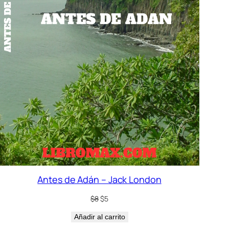
Antes de Adán – Jack London
El
El
$
8
$
5
precio
precio
Añadir al carrito
original
actual
era:
es: