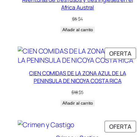
Africa Austral
El
El
$
5
$
4
precio
precio
Añadir al carrito
original
actual
era:
es:
$5.
$4.
P
OFERTA
E
O
CIEN COMIDAS DE LA ZONA AZUL DE LA
PENINSULA DE NICOYA COSTA RICA
El
El
$
18
$
5
precio
precio
Añadir al carrito
original
actual
era:
es:
$18.
$5.
P
OFERTA
E