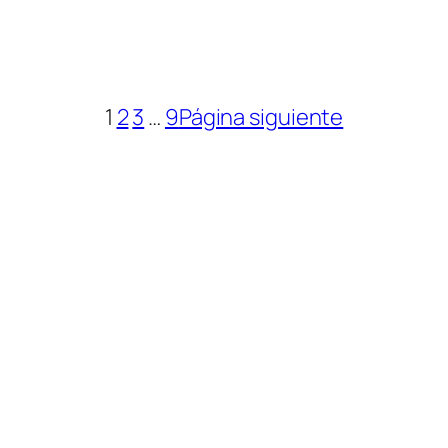
FERTA
1
2
3
…
9
Página siguiente