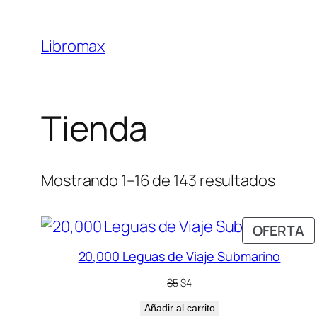
Saltar
al
Libromax
contenido
Tienda
Mostrando 1–16 de 143 resultados
P
OFERTA
E
20,000 Leguas de Viaje Submarino
O
El
El
$
5
$
4
precio
precio
Añadir al carrito
original
actual