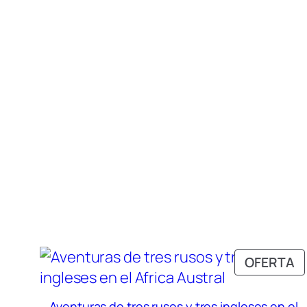
P
OFERTA
E
O
Aventuras de tres rusos y tres ingleses en el