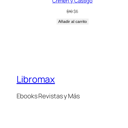
Crimen y Castigo
O
El
El
$
10
$
6
precio
precio
Añadir al carrito
original
actual
era:
es:
$10.
$6.
Libromax
Ebooks Revistas y Más