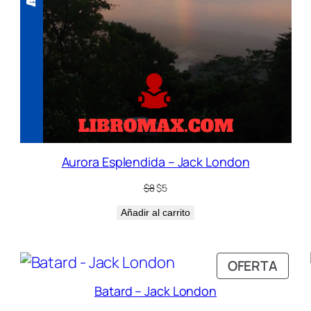
Aurora Esplendida – Jack London
El
El
$
8
$
5
precio
precio
Añadir al carrito
original
actual
era:
es:
$8.
$5.
RODUCTO
PRO
OFERTA
N
EN
Batard – Jack London
FERTA
OFER