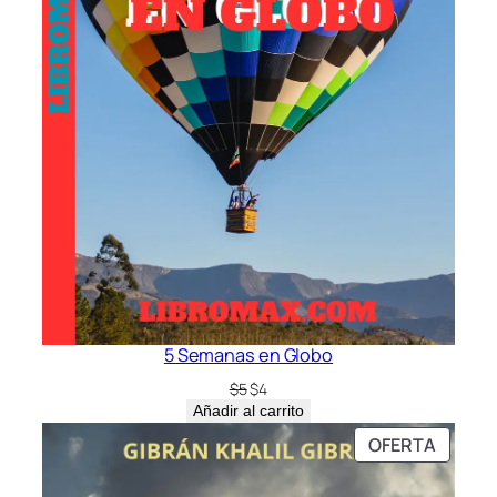
5 Semanas en Globo
El
El
$
5
$
4
precio
precio
Añadir al carrito
original
actual
PRODU
OFERTA
era:
es:
EN
$5.
$4.
OFERT