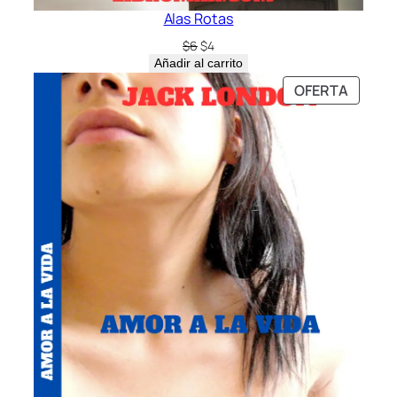
Alas Rotas
El
El
$
6
$
4
precio
precio
Añadir al carrito
original
actual
PRODU
OFERTA
era:
es:
EN
$6.
$4.
OFERT