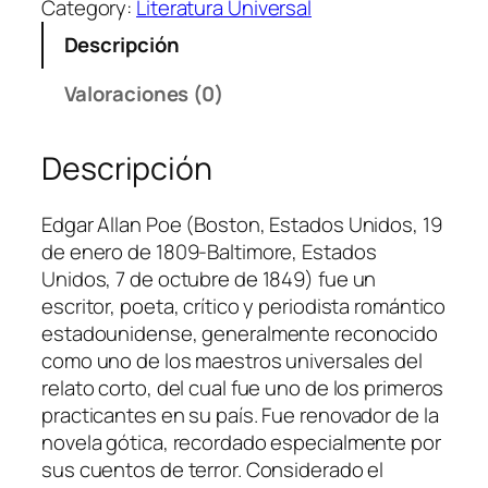
n
l
Category:
Literatura Universal
a
a
e
Descripción
b
l
s
e
e
:
Valoraciones (0)
l
r
$
L
a
4
Descripción
e
:
.
e
$
c
6
Edgar Allan Poe (Boston, Estados Unidos, 19
a
.
de enero de 1809-Baltimore, Estados
n
Unidos, 7 de octubre de 1849) fue un
t
escritor, poeta, crítico y periodista romántico​
i
estadounidense, generalmente reconocido
d
como uno de los maestros universales del
a
relato corto, del cual fue uno de los primeros
d
practicantes en su país. Fue renovador de la
novela gótica, recordado especialmente por
sus cuentos de terror. Considerado el