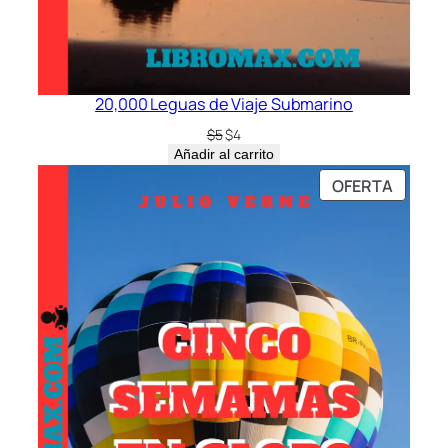
20,000 Leguas de Viaje Submarino
El
El
$
5
$
4
precio
precio
Añadir al carrito
original
actual
PRODU
OFERTA
era:
es:
EN
$5.
$4.
OFERT