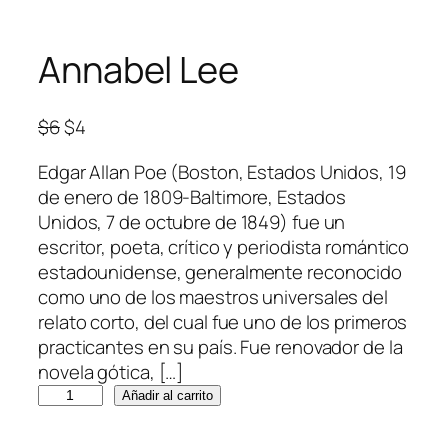
Annabel Lee
E
E
$
6
$
4
l
l
Edgar Allan Poe (Boston, Estados Unidos, 19
p
p
de enero de 1809-Baltimore, Estados
r
r
Unidos, 7 de octubre de 1849) fue un
e
e
escritor, poeta, crítico y periodista romántico​
c
c
estadounidense, generalmente reconocido
i
i
como uno de los maestros universales del
o
o
relato corto, del cual fue uno de los primeros
o
a
practicantes en su país. Fue renovador de la
r
c
novela gótica, […]
i
t
A
g
u
Añadir al carrito
n
i
a
n