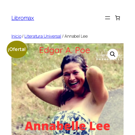
Saltar
al
Libromax
contenido
Inicio
/
Literatura Universal
/ Annabel Lee
¡Oferta!