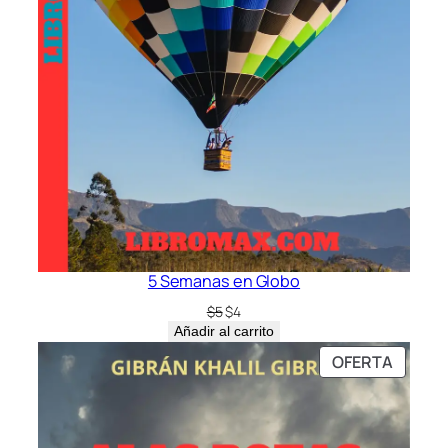
5 Semanas en Globo
El
El
$
5
$
4
precio
precio
Añadir al carrito
original
actual
PRODU
OFERTA
era:
es:
EN
$5.
$4.
OFERT