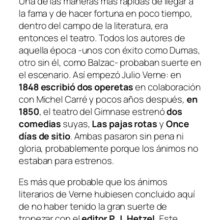
Una de las maneras más rápidas de llegar a
a
la fama y de hacer fortuna en poco tiempo,
d
dentro del campo de la literatura, era
entonces el teatro. Todos los autores de
aquella época -unos con éxito como Dumas,
otro sin él, como Balzac- probaban suerte en
el escenario. Así empezó Julio Verne: en
1848 escribió dos operetas
en colaboración
con Michel Carré y pocos años después,
en
1850
, el teatro del Gimnase estrenó
dos
comedias
suyas,
Las pajas rotas
y
Once
días de sitio
. Ambas pasaron sin pena ni
gloria, probablemente porque los ánimos no
estaban para estrenos.
Es más que probable que los ánimos
literarios de Verne hubiesen concluido aquí
de no haber tenido la gran suerte de
tropezar con el
editor P. J. Hetzel.
Este