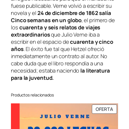
fuese publicable. Verne volvió a escribir su
novela y el
24 de diciembre de 1862 salía
Cinco semanas en un globo
, el primero de
los
cuarenta y seis relatos de viajes
extraordinarios
que Julio Verne iba a
escribir en el espacio de
cuarenta y cinco
años
. El éxito fue tal que Hetzel ofreció
inmediatamente un contrato al autor. No
cabe duda que el libro respondía a una
necesidad; estaba naciendo
la literatura
para la juventud.
Productos relacionados
PRODU
OFERTA
EN
OFERT