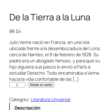
De la Tierra a la Luna
E
E
$
5
$
4
l
l
Julio Verne nació en Francia, en una isla
p
p
ubicada frente a la desembocadura del Loira,
r
r
cerca de Nantes, el 8 de febrero de 1828. Su
e
e
padre era un abogado famoso, y para que su
c
c
hijo siguiera sus pasos lo envió a París a
i
i
estudiar Derecho. Todo encaminaba a Verne
o
o
hacia la vida confortable de las […]
o
a
D
r
c
Añadir al carrito
e
i
t
l
g
u
Category:
Literatura Universal
a
i
a
Descripción
T