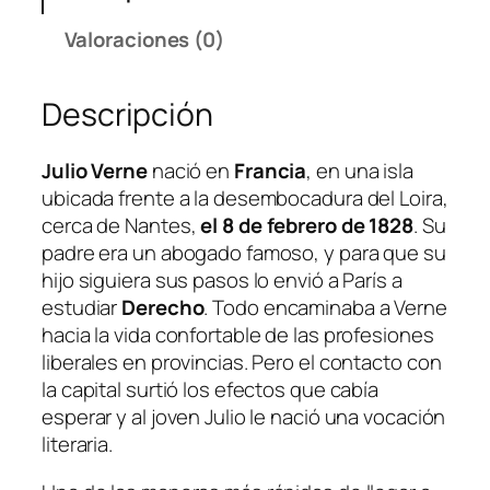
n
l
i
a
e
Valoraciones (0)
e
l
s
r
e
:
Descripción
r
r
$
a
a
4
a
:
.
ulio Verne
nació en
Francia
, en una isla
J
l
$
ubicada frente a la desembocadura del Loira,
a
5
cerca de Nantes,
el 8 de febrero de 1828
. Su
L
.
padre era un abogado famoso, y para que su
u
hijo siguiera sus pasos lo envió a París a
n
estudiar
Derecho
. Todo encaminaba a Verne
a
hacia la vida confortable de las profesiones
c
liberales en provincias. Pero el contacto con
a
la capital surtió los efectos que cabía
n
esperar y al joven Julio le nació una vocación
t
literaria.
i
d