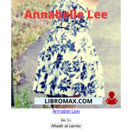
Annabel Lee
El
El
$
6
$
4
precio
precio
Añadir al carrito
original
actual