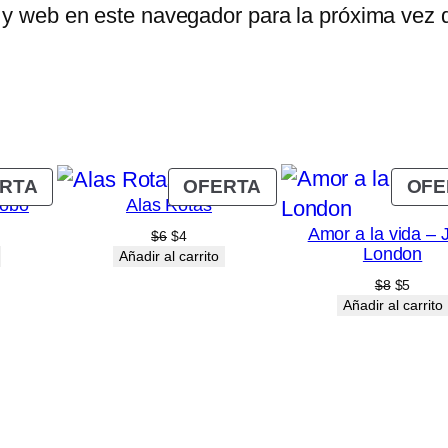
 y web en este navegador para la próxima vez
PRODUCTO
PRODUCTO
RTA
OFERTA
OFE
lobo
Alas Rotas
EN
EN
Amor a la vida – 
OFERTA
OFERTA
El
El
$
6
$
4
London
o
precio
precio
Añadir al carrito
original
actual
El
El
$
8
$
5
era:
es:
precio
precio
Añadir al carrito
$6.
$4.
original
actual
era:
es:
$8.
$5.