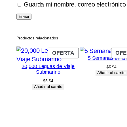
Guarda mi nombre, correo electrónico
Productos relacionados
PRODUCTO
OFERTA
OFE
5 Semanas en G
EN
20,000 Leguas de Viaje
OFERTA
El
El
$
5
$
4
Submarino
precio
preci
Añadir al carrito
original
actual
El
El
$
5
$
4
era:
es:
precio
precio
Añadir al carrito
$5.
$4.
original
actual
era:
es:
$5.
$4.