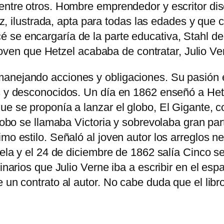
R
entre otros. Hombre emprendedor y escritor dis
:
.
o
vez, ilustrada, apta para todas las edades y que
$
b
se encargaría de la parte educativa, Stahl de l
6
i
l joven que Hetzel acababa de contratar, Julio Ve
.
n
s
anejando acciones y obligaciones. Su pasión er
o
os y desconocidos. Un día en 1862 enseñó a Het
n
ue se proponía a lanzar el globo, El Gigante, c
J
globo se llamaba Victoria y sobrevolaba gran par
u
imo estilo. Señaló al joven autor los arreglos 
l
ovela y el 24 de diciembre de 1862 salía Cinco 
i
inarios que Julio Verne iba a escribir en el esp
o
e un contrato al autor. No cabe duda que el lib
V
e