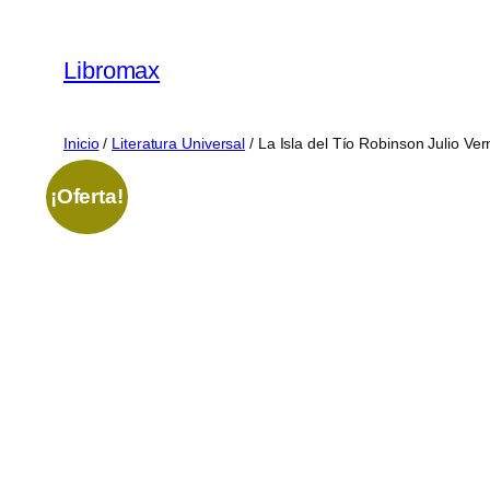
Saltar
al
Libromax
contenido
Inicio
/
Literatura Universal
/ La Isla del Tío Robinson Julio Ver
¡Oferta!