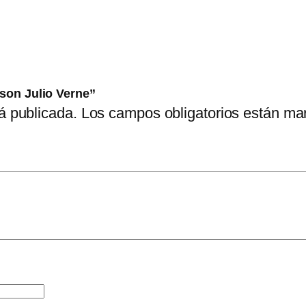
r
n
e
c
a
nson Julio Verne”
n
á publicada.
Los campos obligatorios están m
t
i
d
a
d