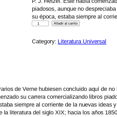
P. J. Hetzel. Este había comenzad
e
e
piadosos, aunque no despreciaba la
c
c
su época, estaba siempre al corri
i
i
L
Añadir al carrito
o
o
a
o
a
I
Category:
Literatura Universal
r
c
s
i
t
l
g
u
a
i
a
d
n
l
e
a
e
l
arios de Verne hubiesen concluido aquí de no h
l
s
T
omenzado su carrera comercializando libros piad
e
:
í
estaba siempre al corriente de la nuevas ideas 
r
$
o
 la literatura del siglo XIX; hacia los años 1850
a
4