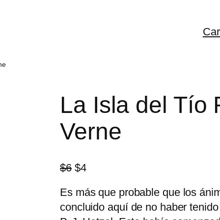
Car
ne
La Isla del Tío
Verne
E
E
$
6
$
4
l
l
Es más que probable que los ánim
p
p
concluido aquí de no haber tenido 
r
r