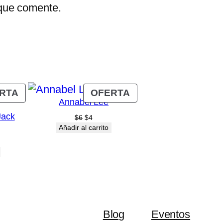
 que comente.
PRODUCTO
PRODUCTO
RTA
OFERTA
Annabel Lee
EN
EN
Jack
OFERTA
OFERTA
El
El
$
6
$
4
precio
precio
Añadir al carrito
original
actual
era:
es:
$6.
$4.
Blog
Eventos